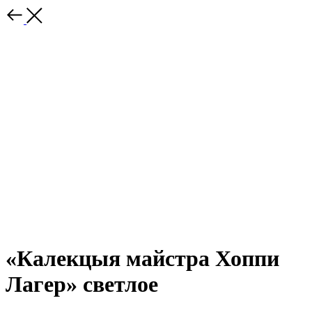
«Калекцыя майстра Хоппи
Лагер» cветлое